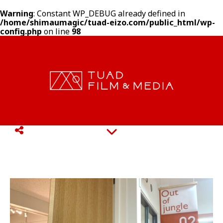
Warning
: Constant WP_DEBUG already defined in
/home/shimaumagic/tuad-eizo.com/public_html/wp-
config.php
on line
98