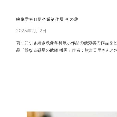
映像学科11期卒業制作展 その⑧
2023年2月12日
前回に引き続き映像学科展⽰作品の優秀者の作品をピッ
品「骸なる惑星の武離 機男」作者：熊倉英⾥さんと