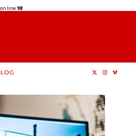
on line
98
BLOG