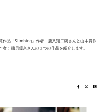
品「Slimbing」作者：⿅⼜翔⼆朗さんと⼭本賞作
」作者：磯⾙優奈さんの３つの作品を紹介します。